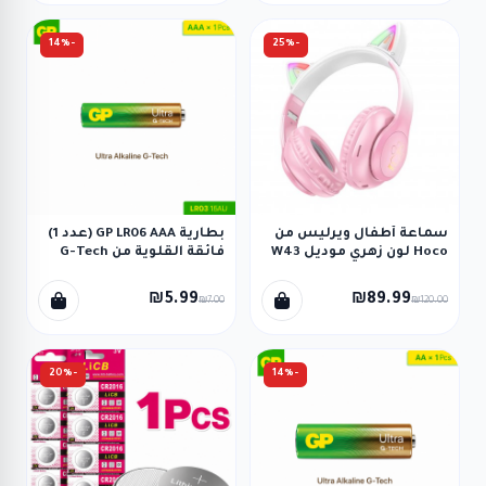
-14%
-25%
سماعة أطفال ويرليس من
بطارية GP LR06 AAA (عدد 1)
Hoco لون زهري موديل W43
فائقة القلوية من G-Tech
₪5.99
₪89.99
₪7.00
₪120.00
-20%
-14%