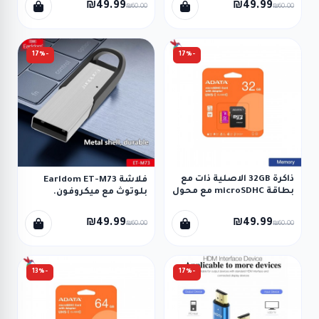
₪49.99
₪49.99
₪60.00
₪60.00
× 40 × 0.4 سم.
-17%
-17%
ذاكرة 32GB الاصلية ذات مع
فلاشة Earldom ET-M73
بطاقة microSDHC مع محول
بلوتوث مع ميكروفون.
UHS-I
₪49.99
₪49.99
₪60.00
₪60.00
-13%
-17%