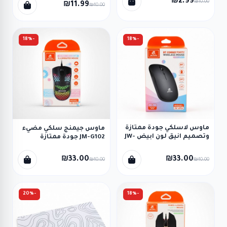
₪2.99
₪10.00
₪11.99
₪40.00
-18%
-18%
ماوس لاسلكي جودة ممتازة
ماوس جيمنج سلكي مضيء
وتصميم انيق لون ابيض JW-
JM-G102 جودة ممتازة
AP04
₪33.00
₪33.00
₪40.00
₪40.00
-20%
-18%