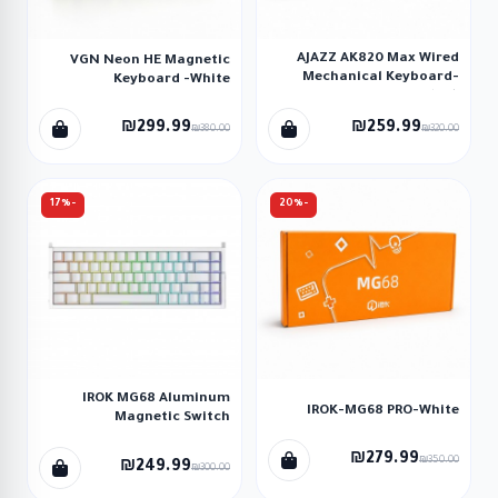
AJAZZ AK820 Max Wired
VGN Neon HE Magnetic
Mechanical Keyboard-
Keyboard -White
Black
₪299.99
₪259.99
₪380.00
₪320.00
-17%
-20%
IROK MG68 Aluminum
IROK-MG68 PRO-White
Magnetic Switch
Keyboard-White
₪279.99
₪350.00
₪249.99
₪300.00