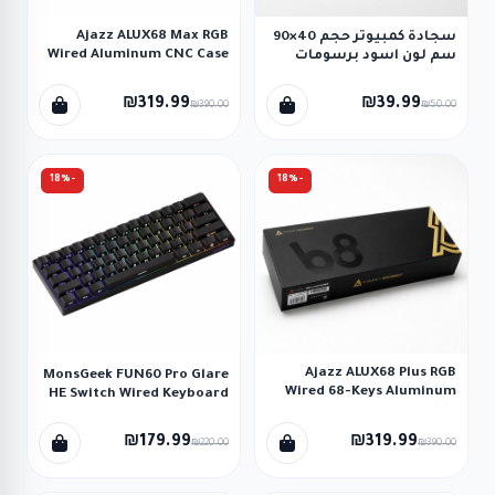
Ajazz ALUX68 Max RGB
سجادة كمبيوتر حجم 40×90
Wired Aluminum CNC Case
سم لون اسود برسومات
Hot-Swappable Mechanical
Keyboard -White
₪319.99
₪39.99
₪390.00
₪50.00
-18%
-18%
Ajazz ALUX68 Plus RGB
MonsGeek FUN60 Pro Glare
Wired 68-Keys Aluminum
HE Switch Wired Keyboard
CNC Case Hot-Swappable
Mechanical Keyboard -
₪179.99
₪319.99
₪220.00
₪390.00
White