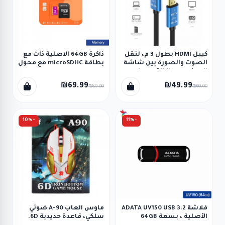
كيبل HDMI بطول 3 م، لنقل
ذاكرة 64GB الاصلية ذات مع
الصوت والصورة بين شاشة
بطاقة microSDHC مع محول
العرض وجهاز التسجيل
UHS-I
بدقة 4k.
₪69.99
₪49.99
₪80.00
₪60.00
-10%
-11%
فلاشة ADATA UV150 USB 3.2
ماوس العاب A-90 ضوئي
الأصلية ، بسعة 64GB
سلكي، قاعدة حديدية 6D.