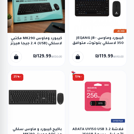
كيبورد وماوس JEQANG JB-
كيبورد وماوس MK290 مكتبي
350 لاسلكي بلوتوث، متوافق
لاسلكي (USB) 2.4 جيجا هيرتز
مع اجهزة الكمبيوتر
واللابتوب والهواتف الذكية.
₪129.99
₪119.99
₪150.00
₪140.00
-25%
-13%
فلاشة ADATA UV150 USB 3.2
باكيج كيبورد و ماوس سلكي