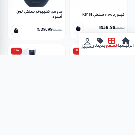
ماوس كمبيوتر سلكي لون
كيبورد noc سلكي KB161
أسود
₪38.99
₪60.00
₪29.99
₪50.00
الرئيسية
تصفح
جديدنا
تسجيل
-6%
-18%
ماوس سلكي جودة رائعة
بلاستشن5 الاصدر الجديد
ماركة earldom km3
PlayStation5 slim
₪2349.99
₪32.99
₪2500.00
₪40.00