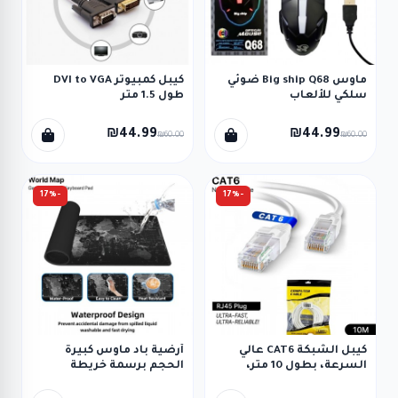
ماوس Big ship Q68 ضوئي
كيبل كمبيوتر DVI to VGA
سلكي للألعاب
طول 1.5 متر
₪44.99
₪44.99
₪60.00
₪60.00
-17%
-17%
كيبل الشبكة CAT6 عالي
أرضية باد ماوس كبيرة
السرعة، بطول 10 متر،
الحجم برسمة خريطة
بقابس من نوع RJ45.
العالم، مناسبة لمكاتب ذات
مساحة واسعة - مقاس: 90