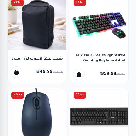
-58%
-14%
Mikuso X-Series Rgb Wired
شنتة ظهر لابتوب لون اسود
Gaming Keyboard And
Mouse Set 104 Keys. XK-01
₪49.99
₪120.00
₪59.99
₪70.00
-40%
-35%