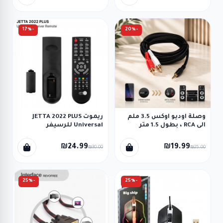
العرض، DVD.
-17%
-20%
وصلة اوديو اوكس 3.5 ملم
ريموت JETTA 2022 PLUS
الى RCA ، بطول 1.5 متر
Universal للرسيفر
₪24.99
₪19.99
₪30.00
₪25.00
-25%
-25%