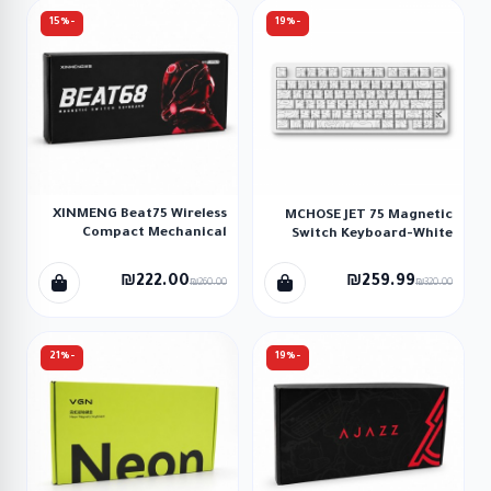
-15%
-19%
XINMENG Beat75 Wireless
MCHOSE JET 75 Magnetic
Compact Mechanical
Switch Keyboard-White
Keyboard
₪222.00
₪259.99
₪260.00
₪320.00
-21%
-19%