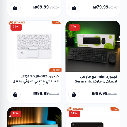
₪89.99
₪79.99
₪100.00
₪90.00
-29%
-17%
كيبورد JEQANG JB-382
كيبورد mini مع ماوس
لاسلكي مكتبي ضوئي يعمل
لاسلكي، ماركة Germanix
بالبلوتوث لأجهزة الآيباد
₪99.99
₪99.99
₪140.00
₪120.00
-13%
-14%