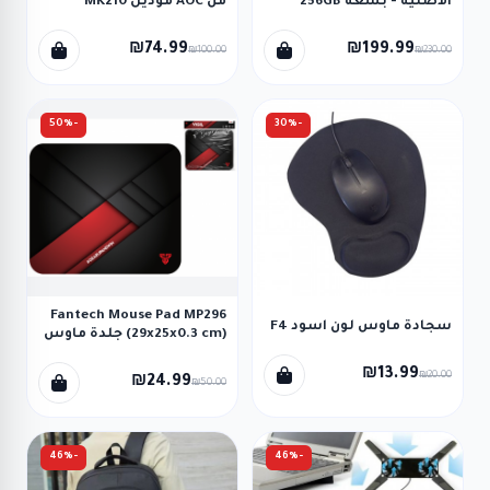
الأصلية - بسعة 256GB
من AOC موديل MK210
₪74.99
₪199.99
₪100.00
₪230.00
-50%
-30%
Fantech Mouse Pad MP296
سجادة ماوس لون اسود F4
(29x25x0.3 cm) جلدة ماوس
₪13.99
₪20.00
₪24.99
₪50.00
-46%
-46%