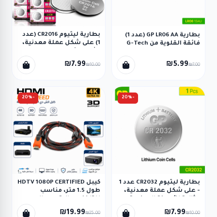
بطارية ليثيوم CR2016 (عدد
بطارية GP LR06 AA (عدد 1)
1) على شكل عملة معدنية،
فائقة القلوية من G-Tech
مثالية للأجهزة الصغيرة
مثل الساعات، الآلات
₪7.99
₪5.99
₪10.00
₪7.00
الحاسبة، ومفاتيح السيارات
الذكية
-20%
-20%
بطارية ليثيوم CR2032 عدد 1
كيبل HDTV 1080P CERTIFIED
- على شكل عملة معدنية،
طول 1.5 متر، مناسب
مثالية للأجهزة الصغيرة
للتلفزيون الرقمي عالي
مثل الساعات، والآلات
الدقة، تلفزيون البلازما،
₪19.99
₪7.99
₪25.00
₪10.00
الحاسبة
تلفزيون LCD، واجهزة