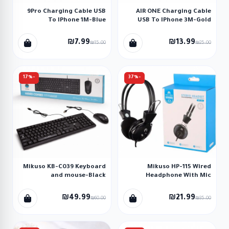
9Pro Charging Cable USB
AIR ONE Charging Cable
To IPhone 1M-Blue
USB To IPhone 3M-Gold
₪7.99
₪13.99
₪15.00
₪25.00
-17%
-37%
Mikuso KB-C039 Keyboard
Mikuso HP-115 Wired
and mouse-Black
Headphone With Mic
₪49.99
₪21.99
₪60.00
₪35.00