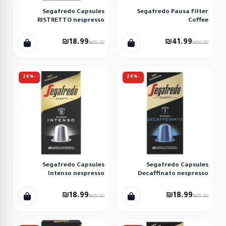
Segafredo Capsules
Segafredo Pausa Filter
RISTRETTO nespresso
Coffee
₪18.99
₪41.99
₪25.00
₪50.00
-24%
-24%
Segafredo Capsules
Segafredo Capsules
Intenso nespresso
Decaffinato nespresso
₪18.99
₪18.99
₪25.00
₪25.00