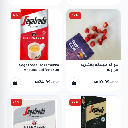
-17%
-45%
فواكه مجففه بالتبريد
Segafredo Intermezzo
فراوله
Ground Coffee 250g
₪24.99
₪10.99
₪30.00
₪20.00
-27%
-20%