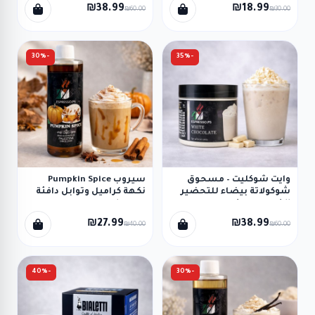
₪38.99
₪18.99
₪60.00
₪30.00
-30%
-35%
وايت شوكليت – مسحوق
سيروب Pumpkin Spice
شوكولاتة بيضاء للتحضير
نكهة كراميل وتوابل دافئة
الفوري 250 غم
(250 مل)
₪27.99
₪38.99
₪40.00
₪60.00
-40%
-30%