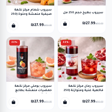
سيروب شمام مركز نكهة
سيروب بطيخ حجم 250 مل
صيفية منعشة وحلوة (250
مل)
₪27.99
₪50.00
₪27.99
₪50.00
-44%
-44%
سيروب رمان مركز نكهة
سيروب بوملي مركز نكهة
فاكهية غنية ومتوازنة (250
حمضيات منعشة بطابع
مل)
استوائي (250 مل)
₪27.99
₪27.99
₪50.00
₪50.00