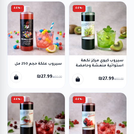
-44%
-44%
سيروب كيوي مركز نكهة
سيروب علكة حجم 250 مل
استوائية منعشة وحامضة
(250 مل)
₪27.99
₪50.00
₪27.99
₪50.00
-44%
-44%