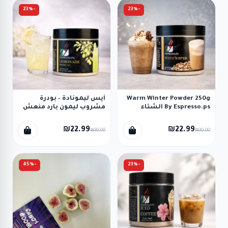
-23%
-23%
Warm Winter Powder 250g
آيس ليمونادة – بودرة
By Espresso.ps الشتاء
مشروب ليمون بارد منعش
الدافيء
250 جم (EspressoPS) Ice
Lemonade Powder
₪22.99
₪22.99
₪30.00
₪30.00
-45%
-23%