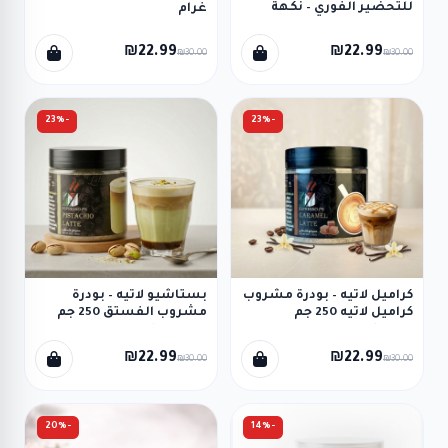
للتحضير الفوري – نكهة
غرام
كراميل | 250 غم
Caramelised sahlap
₪22.99
₪22.99
₪30.00
₪30.00
-23%
-23%
كراميل لاتيه – بودرة مشروب
بستاشيو لاتيه – بودرة
كراميل لاتيه 250 جم
مشروب الفستق 250 جم
Pistachio Latte
Caramel Latte
₪22.99
₪22.99
₪30.00
₪30.00
-20%
-14%