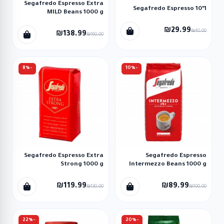
Segafredo Espresso Extra
Segafredo Espresso 10*1
MILD Beans 1000 g
₪29.99
₪40.00
₪138.99
₪160.00
-8%
-10%
Segafredo Espresso Extra
Segafredo Espresso
Strong 1000 g
Intermezzo Beans 1000 g
₪119.99
₪89.99
₪130.00
₪100.00
-22%
-20%