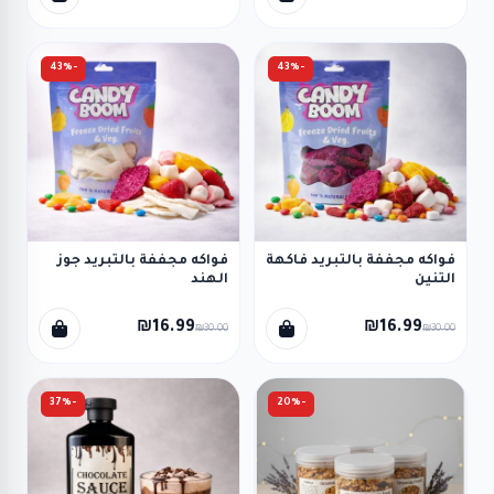
-43%
-43%
فواكه مجففة بالتبريد فاكهة
فواكه مجففة بالتبريد جوز
التنين
الهند
₪16.99
₪16.99
₪30.00
₪30.00
-37%
-20%