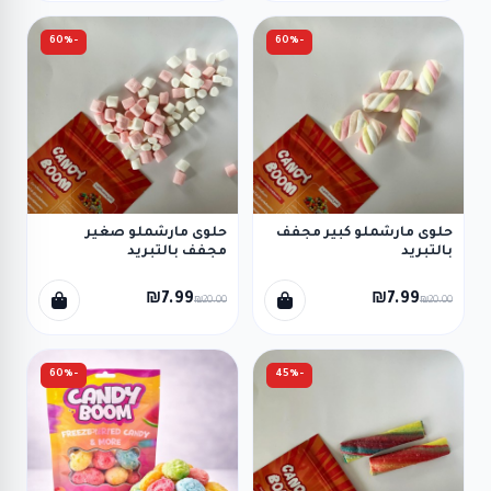
-60%
-60%
حلوى مارشملو كبير مجفف
حلوى مارشملو صغير
بالتبريد
مجفف بالتبريد
₪7.99
₪7.99
₪20.00
₪20.00
-60%
-45%