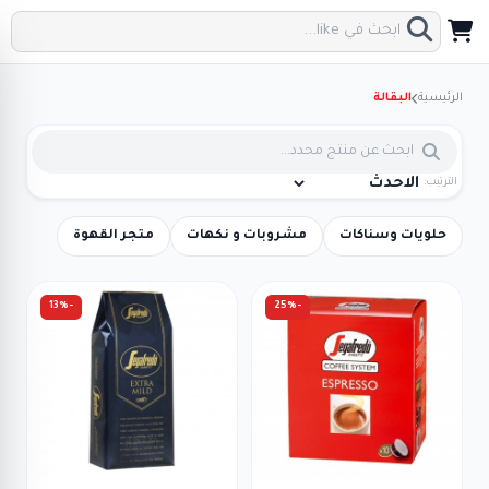
الرئيسية
البقالة
الترتيب:
حلويات وسناكات
مشروبات و نكهات
متجر القهوة
-13%
-25%