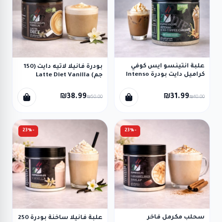
علبة انتينسو ايس كوفي
بودرة فانيلا لاتيه دايت (150
كراميل دايت بودرة Intenso
جم) Latte Diet Vanilla
Iced Coffe Caramel 250g
₪38.99
₪31.99
₪50.00
₪40.00
-23%
-23%
سحلب مكرمل فاخر
علبة فانيلا ساخنة بودرة 250