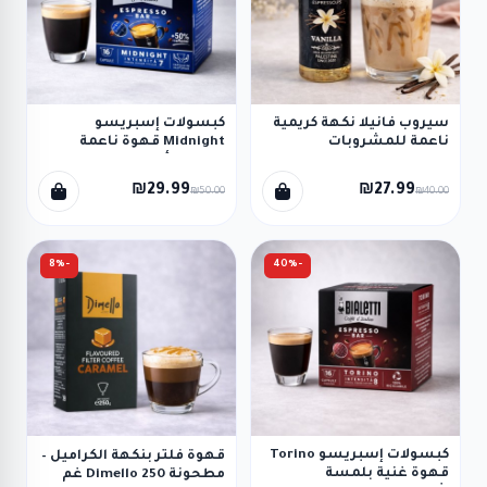
سيروب فانيلا نكهة كريمية
كبسولات إسبريسو
ناعمة للمشروبات
Midnight قهوة ناعمة
والحلويات (250 مل)
بكافيين أقل (16 كبسولة
Bialetti)
₪29.99
₪27.99
₪50.00
₪40.00
-8%
-40%
كبسولات إسبريسو Torino
قهوة فلتر بنكهة الكراميل –
قهوة غنية بلمسة
مطحونة Dimello 250 غم