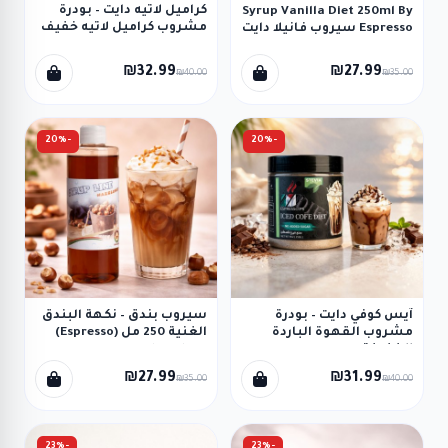
كراميل لاتيه دايت – بودرة
Syrup Vanilla Diet 250ml By
مشروب كراميل لاتيه خفيف
Espresso سيروب فانيلا دايت
150 جم (EspressoPS)
Caramel Latte Powder
₪32.99
₪27.99
₪40.00
₪35.00
-20%
-20%
آيس كوفي دايت – بودرة
سيروب بندق – نكهة البندق
مشروب القهوة الباردة
الغنية 250 مل (Espresso)
الخفيفة 250 جم
Syrup hazelnut
(Espresso.PS) Ice Coffee
₪27.99
₪31.99
₪35.00
₪40.00
Powder Diet
-23%
-23%