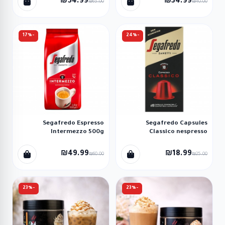
₪54.99
₪34.99
₪65.00
₪40.00
-17%
-24%
Segafredo Espresso
Segafredo Capsules
Intermezzo 500g
Classico nespresso
₪49.99
₪18.99
₪60.00
₪25.00
-23%
-23%