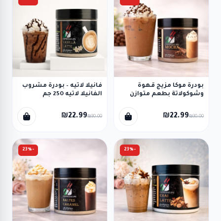
بودرة موكا مزيج قهوة
فانيلا لاتيه – بودرة مشروب
وشوكولاتة بطعم متوازن
الفانيلا لاتيه 250 جم
(250 غرام) Mocha Powder
(EspressoPS) Vanilla Latte
Powder
₪22.99
₪22.99
₪30.00
₪30.00
-23%
-23%