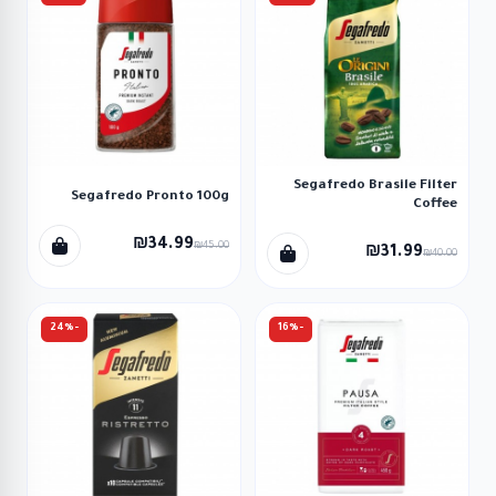
Segafredo Brasile Filter
Segafredo Pronto 100g
Coffee
₪34.99
₪45.00
₪31.99
₪40.00
-24%
-16%