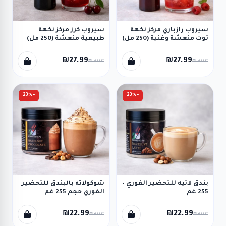
سيروب رازباري مركز نكهة
سيروب كرز مركز نكهة
توت منعشة وغنية (250 مل)
طبيعية منعشة (250 مل)
₪27.99
₪27.99
₪50.00
₪50.00
-23%
-23%
بندق لاتيه للتحضير الفوري –
شوكولاته بالبندق للتحضير
255 غم
الفوري حجم 255 غم
₪22.99
₪22.99
₪30.00
₪30.00