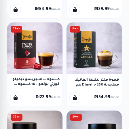
شوكولاتة ناعمة (16 كبسولة
Bialetti)
₪54.99
₪29.99
₪60.00
₪50.00
-23%
-8%
كبسولات اسبريسو ديميلو
قهوة فلتر بنكهة الفانيلا –
فورتي لونغو – 10 كبسولات
مطحونة Dimello 250 غم
dimello forte lungo
₪22.99
₪54.99
₪30.00
₪60.00
-22%
-20%