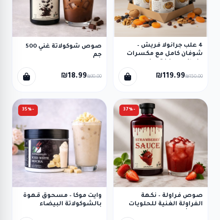
4 علب جرانولا فريش –
صوص شوكولاتة غني 500
شوفان كامل مع مكسرات
جم
وفواكه مجففة وبذور مع
عسل، وجبة صحية مشبعة
₪18.99
₪119.99
₪30.00
₪150.00
تمنح طاقة متواصلة، وبديل
صحي لأطفال المدارس.
-35%
-37%
صوص فراولة – نكهة
وايت موكا – مسحوق قهوة
الفراولة الغنية للحلويات
بالشوكولاتة البيضاء
والمشروبات 500 غم
للتحضير الفوري 250 غم