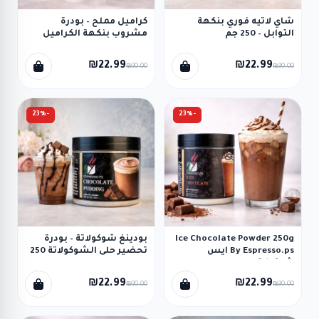
شاي لاتيه فوري بنكهة
كراميل مملح – بودرة
التوابل – 250 جم
مشروب بنكهة الكراميل
(Espresso.PS) Chai Latte
المملح 250 جم
(Espresso.PS) Salted
Powder
₪22.99
₪22.99
₪30.00
₪30.00
Caramel Powder
-23%
-23%
Ice Chocolate Powder 250g
بودينغ شوكولاتة – بودرة
By Espresso.ps ايس
تحضير حلى الشوكولاتة 250
شوكولاته
جم (EspressoPS) Chocolate
pudding Powder
₪22.99
₪22.99
₪30.00
₪30.00