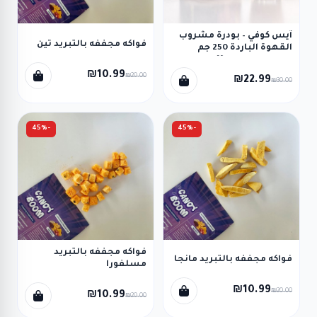
آيس كوفي – بودرة مشروب
فواكه مجففه بالتبريد تين
القهوة الباردة 250 جم
(Espresso.PS) Ice Coffee
Powder
₪10.99
₪20.00
₪22.99
₪30.00
-45%
-45%
فواكه مجففه بالتبريد
فواكه مجففه بالتبريد مانجا
مسلفورا
₪10.99
₪20.00
₪10.99
₪20.00