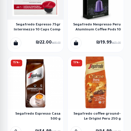
Segafredo Espresso 75gr
Segafredo Nespresso Peru
Intermezzo 10 Caps Comp
Aluminum Coffee Pods 10
Dolce Gusto
Un
₪22.00
₪19.99
₪30.00
₪25.00
-15%
-13%
Segafredo Espresso Casa
Segafredo coffee ground-
500 g
Le Origini Peru 250 g