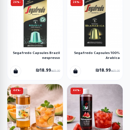
-24%
-24%
Segafredo Capsules Brazil
Segafredo Capsules 100%
nespresso
Arabica
₪18.99
₪18.99
₪25.00
₪25.00
-44%
-44%