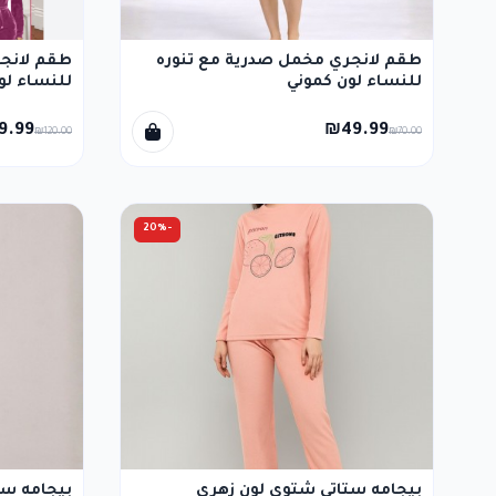
طقم لانجري مخمل صدرية مع تنوره
طقم لانج
للنساء لون كموني
للنساء لو
9.99
₪49.99
₪120.00
₪70.00
-20%
بيجامه ستاتي شتوي لون زهري
بيجامه ست