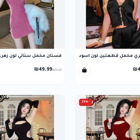
ري مخمل قطعتين لون اسود
فستان مخمل ستاتي لون زهري
₪49.99
₪4
₪70.00
-29%