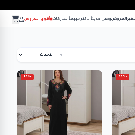
فح
العروض
وصل حديثاً
الأكثر مبيعاً
الماركات
أقوى العروض
الترتيب:
-44%
-44%