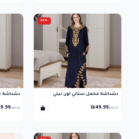
-44%
دشداشة مخمل ستاتي لون نيلي
دشداشة م
9.99
₪49.99
₪90.00
₪90.00