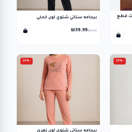
اث قطع
بيجامه ستاتي شتوي لون كحلي
₪39.99
₪50.00
-20%
-20%
بيجامه ستاتي شتوي لون زهري