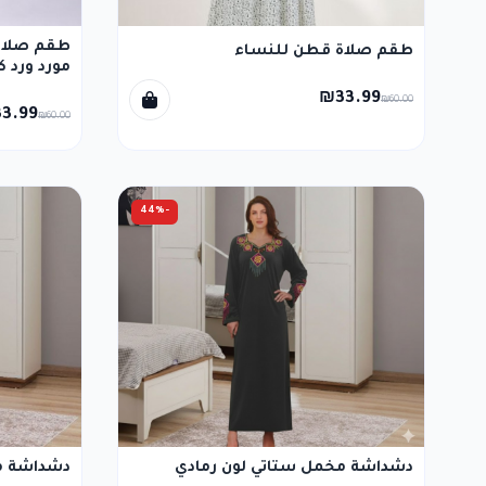
طقم صلاة 
طقم صلاة قطن للنساء
مورد ورد 
₪33.99
₪60.00
3.99
₪60.00
-44%
دشداشة مخمل ستاتي لون رمادي
دشداشة م