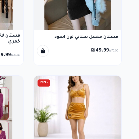
فستان لان
فستان مخمل ستاتي لون اسود
خمري
₪49.99
₪70.00
9.99
₪70.00
-29%