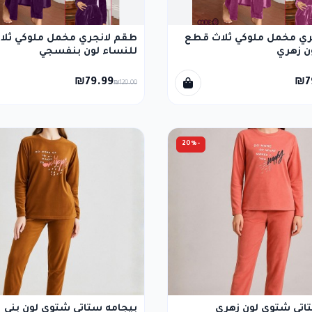
ري مخمل ملوكي ثلاث قطع
طقم لانجري مخمل ملوكي ثل
ن زهري
للنساء لون بنفسجي
₪79.99
₪7
₪120.00
-20%
اتي شتوي لون زهري
بيجامه ستاتي شتوي لون بني