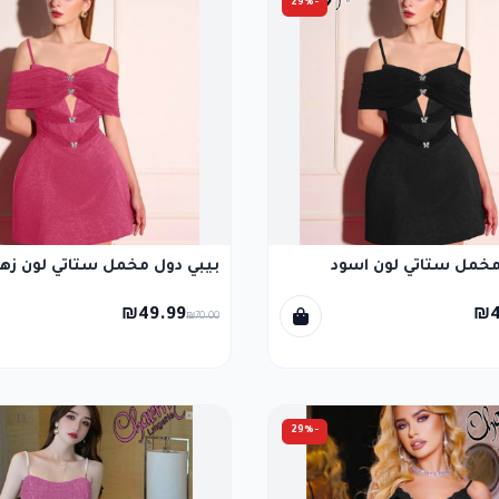
-29%
مخمل ستاتي لون اسود
بيبي دول مخمل ستاتي لون زه
₪49.99
₪4
₪70.00
-29%