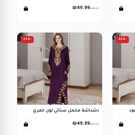
₪49.99
₪90.00
-44%
-44%
ود
دشداشة مخمل ستاتي لون خمري
₪49.99
₪90.00