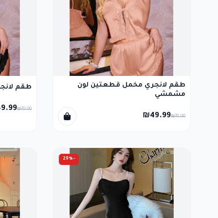
طقم لانجري مخمل قطعتين لون
طقم لانج
مشمشي
9.99
₪70.00
₪49.99
₪70.00
-29%