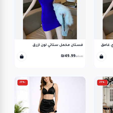
 غامق
فستان مخمل ستاتي لون ازرق
₪49.99
₪70.00
-29%
-29%