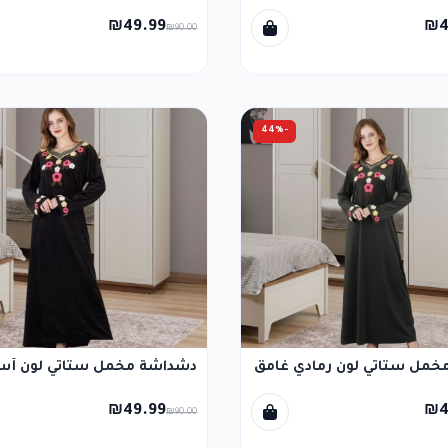
₪49.99
₪4
₪90.00
-44%
مل ستاتي لون رمادي غامق
دشداشة مخمل ستاتي لون أس
₪49.99
₪4
₪90.00