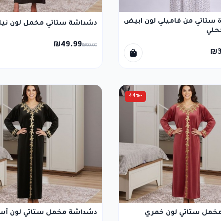
ستاتي من فاميلي لون ابيض
دشداشة ستاتي مخمل لون نيل
كحلي
₪49.99
₪90.00
₪3
-44%
خمل ستاتي لون خمري
دشداشة مخمل ستاتي لون أس