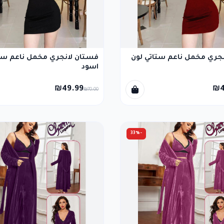
جري مخمل ناعم ستاتي لون
فستان لانجري مخمل ناعم ستا
اسود
₪49.99
₪4
₪70.00
-33%