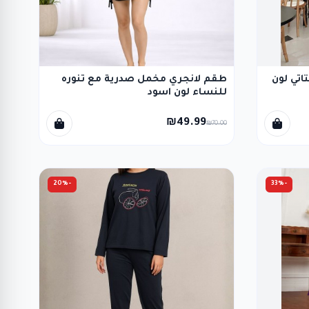
تي لون
طقم لانجري مخمل صدرية مع تنوره
للنساء لون اسود
₪49.99
₪70.00
-20%
-33%