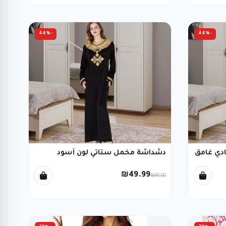
-44%
-44%
دي غامق
دشداشة مخمل ستاتي لون أسود
₪49.99
₪90.00