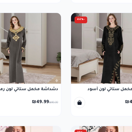
-44%
خمل ستاتي لون أسود
دشداشة مخمل ستاتي لون رما
₪49.99
₪4
₪90.00