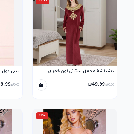
-44%
دشداشة مخمل ستاتي لون خمري
بيبي دول 
9.99
₪49.99
₪70.00
₪90.00
-29%