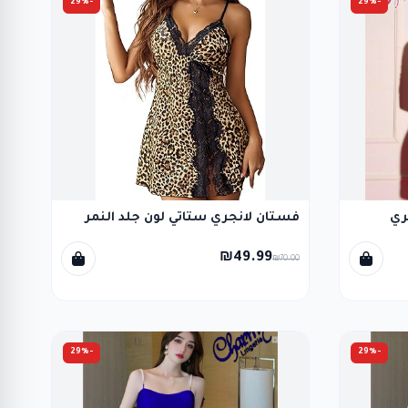
-29%
-29%
ري
فستان لانجري ستاتي لون جلد النمر
₪49.99
₪70.00
-29%
-29%