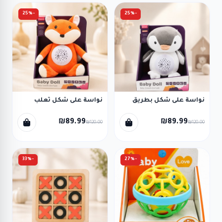
-25%
-25%
نواسة على شكل بطريق
نواسة على شكل ثعلب
₪89.99
₪89.99
₪120.00
₪120.00
-33%
-27%