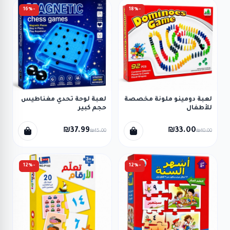
-16%
-18%
لعبة دومينو ملونة مخصصة
لعبة لوحة تحدي مغناطيس
للأطفال
حجم كبير
₪37.99
₪33.00
₪45.00
₪40.00
-12%
-12%