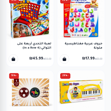
-16%
-28%
حروف عربية مغناطيسية
لعبة التحدي أربعة على
ملونة
التوالي (4 in a Row)
₪45.99
₪17.99
₪55.00
₪25.00
-16%
-28%