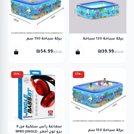
بركة سباحة 120 سباحة
بركة سباحة 130 سم
₪54.99
₪39.99
₪70.00
₪50.00
-25%
-17%
سماعة رأس سلكية من 9
بركة سباحة 150 سم
برو لون أحمر -9PRO JINGLE