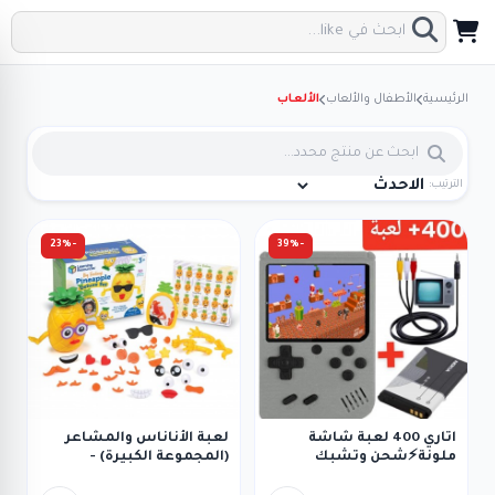
الرئيسية
الأطفال والألعاب
الألعاب
الترتيب:
-23%
-39%
اتاري 400 لعبة شاشة
لعبة الأناناس والمشاعر
ملونة⚡️شحن وتشبك
(المجموعة الكبيرة) -
تلفزيون
Learning Resources