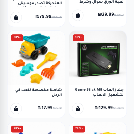
لعبة الورق سؤال وشرط
المتحركة تصدر موسيقى
ممتعة وتحتوي على أضواء
LED ملونة وتأثيرات ضوئية
₪29.99
₪50.00
₪79.99
₪100.00
مبهرة في عجلات وجسم
السكوتر.
-28%
-13%
جهاز ألعاب Game Stick M8
شاحنة مخصصة للعب في
لتشغيل الألعاب
الرمل
الكلاسيكية على التلفاز مع
يدتي تحكم لاسلكيتين
₪17.99
₪129.99
₪25.00
₪150.00
-28%
-28%