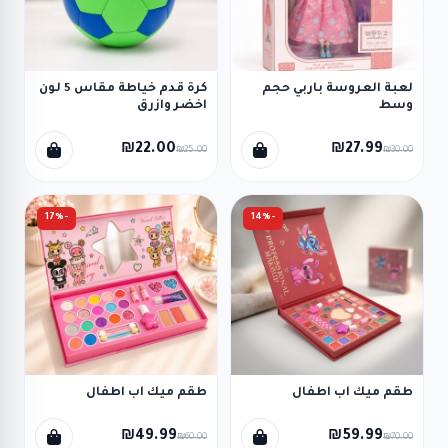
لعبة العروسة باربي حجم
كرة قدم خياطة مقاس 5 لون
وسط
اخضر وازرق
₪22.00
₪27.99
₪25.00
₪30.00
-17%
-14%
طقم ميك اب اطفال
طقم ميك اب اطفال
₪49.99
₪59.99
₪60.00
₪70.00