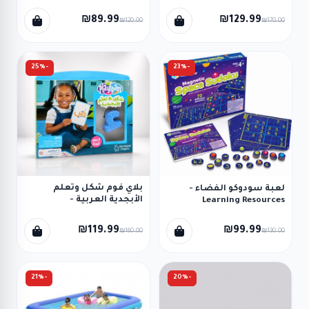
Resources
₪89.99
₪129.99
₪120.00
₪170.00
-25%
-23%
بلاي فوم شكل وتعلم
لعبة سودوكو الفضاء -
الأبجدية العربية -
Learning Resources
Educational Insights
₪119.99
₪99.99
₪160.00
₪130.00
-21%
-20%