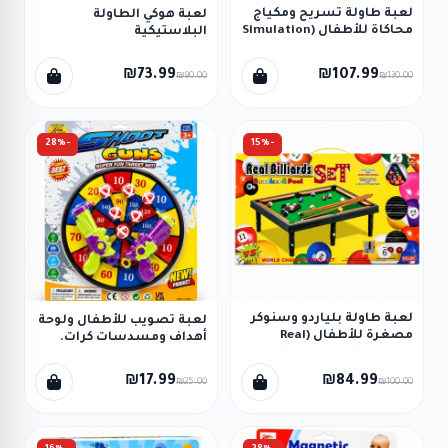
لعبة طاولة تسريح ومكياج
لعبة هوكي الطاولة
محاكاة للأطفال (Simulation
البلاستيكية
Dressing Table)
₪73.99
₪107.99
₪90.00
₪130.00
-28%
-15%
لعبة طاولة بلياردو وسنوكر
لعبة تصويب للأطفال ولوحة
مصغرة للأطفال (Real
أهداف ومسدسات كرات.
Billiards Snooker & Pool
Set)
₪17.99
₪84.99
₪25.00
₪100.00