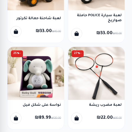
لعبة سيارة POLICE حاملة
لعبة شاحنة حمالة تكرتور
صواريخ
₪33.00
₪40.00
₪33.00
₪40.00
-25%
-27%
لعبة مضرب ريشة
نواسة على شكل فيل
₪89.99
₪22.00
₪120.00
₪30.00