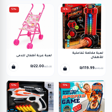
-12%
-14%
لعبة ملاكمة تفاعلية
لعبة عربة أطفال للدمى
للأطفال
₪22.00
₪25.00
₪119.99
₪140.00
-12%
-13%