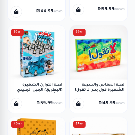
BASS AUX
₪99.99
₪120.00
₪44.99
₪60.00
-20%
-29%
لعبة الحماس والسرعة
لعبة التوازن الشهيرة
الشهيرة قول بس لا تقول!
(البطريق) الجبل الجليدي
للصغار (Gool Bs La Tgool!
المتأرجح
Kids)
₪39.99
₪49.99
₪50.00
₪70.00
-40%
-27%