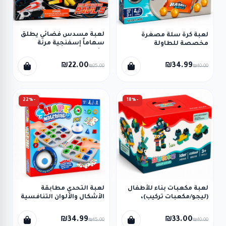
لعبة مسدس فضائي يطلق
لعبة كرة سلة مصغرة
سهاماً إسفنجية مرنة
مخصصة للطاولة
للأطفال
₪22.00
₪34.99
₪25.00
₪40.00
-22%
-18%
لعبة مكعبات بناء للأطفال
لعبة التحدي مطابقة
(ليجو/مكعبات تركيب)،
الأشكال والألوان التنافسية
وتحتوي على مجموعة قطع
تعتمد على السرعة وقوة
ملونة مصممة لتركيب
الملاحظة
₪34.99
₪33.00
₪45.00
₪40.00
أشكال ومجسمات متنوعة