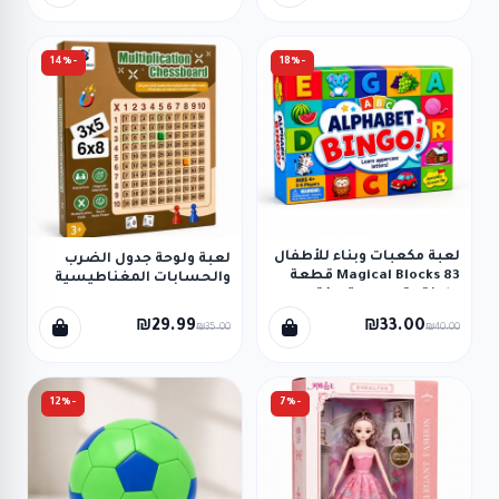
-14%
-18%
لعبة مكعبات وبناء للأطفال
لعبة ولوحة جدول الضرب
Magical Blocks 83 قطعة
والحسابات المغناطيسية
ملونة وتروس متحركة
₪29.99
₪33.00
₪35.00
₪40.00
-12%
-7%