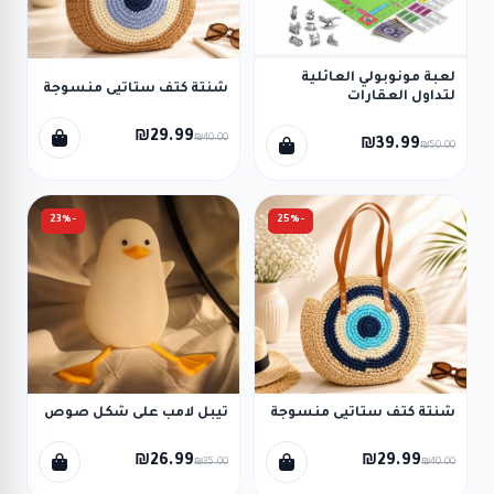
لعبة مونوبولي العائلية
شنتة كتف ستاتيى منسوجة
لتداول العقارات
₪29.99
₪40.00
₪39.99
₪50.00
-23%
-25%
شنتة كتف ستاتيى منسوجة
تيبل لامب على شكل صوص
₪26.99
₪29.99
₪35.00
₪40.00