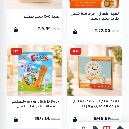
لعبة اطفال - خرخاشة شكل
لعبة X-O حجم صغير
طابة حجم وسط
₪9.99
₪15.00
₪22.00
₪30.00
-14%
-23%
لعبة تعلم الساعة- تعليم
my english E-Book -لتعليم
قراءه العقارب و الوقت
اللغة الانجليزية للاطفال
الرقمي
₪77.00
₪49.99
₪90.00
₪65.00