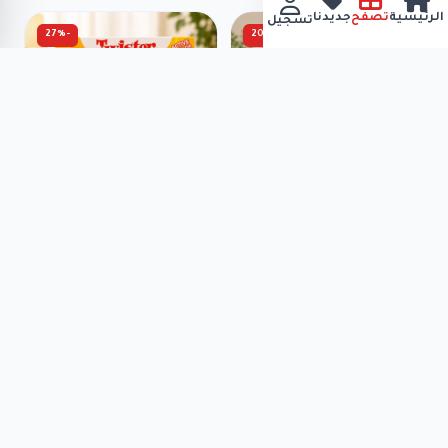
الرئيسية
تصفح
جديدنا
تسجيل
-27%
-20%
الغاز المعرفة بالخضروات -
لعبة حلقات HOPSCOTCH -
لعبة تعليمية
تسلية
₪88.00
₪39.99
₪120.00
₪50.00
-20%
-20%