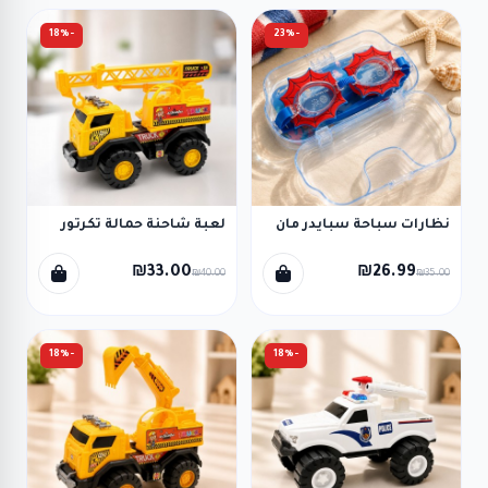
-18%
-23%
نظارات سباحة سبايدر مان
لعبة شاحنة حمالة تكرتور
₪33.00
₪26.99
₪40.00
₪35.00
-18%
-18%