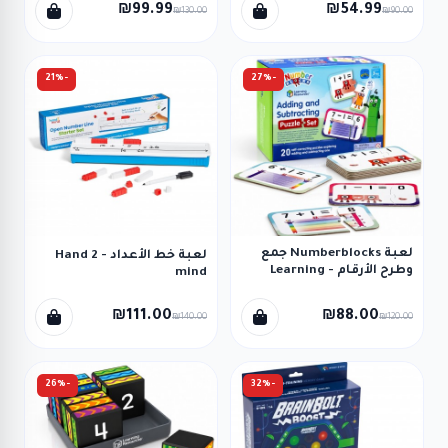
₪99.99
₪54.99
₪130.00
₪90.00
-21%
-27%
لعبة Numberblocks جمع
لعبة خط الأعداد - Hand 2
وطرح الأرقام - Learning
mind
Resources
₪111.00
₪88.00
₪140.00
₪120.00
-26%
-32%