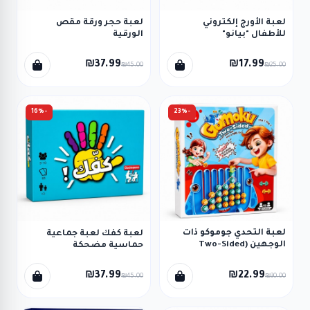
لعبة الأورج إلكتروني
لعبة حجر ورقة مقص
للأطفال "بيانو"
الورقية
₪37.99
₪17.99
₪45.00
₪25.00
-16%
-23%
لعبة التحدي جوموكو ذات
لعبة كفك لعبة جماعية
الوجهين (Two-Sided
حماسية مضحكة
Gomoku)
₪37.99
₪22.99
₪45.00
₪30.00