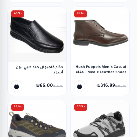
-45%
-30%
Hush Puppeis Men's Casual
حذاء كاجيوال جلد طبي لون
Medic Leather Shoes - حذاء
أسود
هاش بابيز رسمي جلد ساق
طويل للرجال لون بني
₪66.00
₪316.99
₪120.00
₪450.00
-25%
-50%