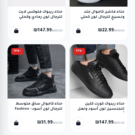
حذاء فاشن كاجوال جلد
حذاء ريبوك فلوكس لايت
ونسيج للرجال لون كحلي
للرجال لون رمادي وكحلي
ونعل أبيض
ونعل رمادي - Reebok Men'
Fluxlite Shoes
₪147.99
₪22.99
₪200.00
₪100.00
-36%
-41%
حذاء ريبوك كورت كلين
حذاء كاجوال ساق متوسط
للجنسين لون أسود ونعل
للرجال لون أسود- Fashion
أسود - Reebok Unisex'
Mens Running Shoes
Court Clean Shoes
₪31.99
₪147.99
₪50.00
₪250.00