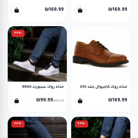
₪169.99
₪169.99
-44%
حذاء روك كاجيوال جلد 035
حذاء روك سبورت R900
₪99.99
₪169.99
₪180.00
-44%
-44%