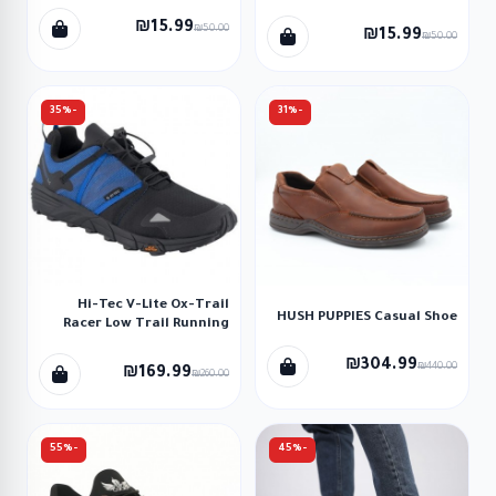
₪15.99
₪50.00
₪15.99
₪50.00
-35%
-31%
Hi-Tec V-Lite Ox-Trail
HUSH PUPPIES Casual Shoe
Racer Low Trail Running
Shoes حذاء هاي-تيك في-
لايت او اكس تريل لو لون
₪304.99
₪440.00
₪169.99
₪260.00
أزرق
-55%
-45%