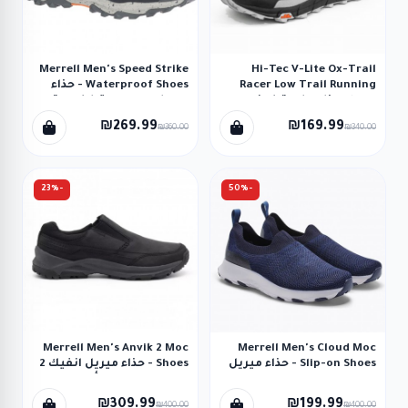
Merrell Men's Speed Strike
Hi-Tec V-Lite Ox-Trail
Racer Low Trail Running
Waterproof Shoes - حذاء
Shoes حذاء هاي-تيك في-
ميريل سبيد سترايك ووتر
لايت او اكس تريل لو لون
بروف للرجال لون زيتي
₪269.99
₪169.99
₪360.00
₪340.00
رمادي فاتح
-23%
-50%
Merrell Men's Anvik 2 Moc
Merrell Men's Cloud Moc
Slip-on Shoes - حذاء ميريل
Shoes - حذاء ميريل انفيك 2
كلاود موك سليب اون للرجال
موك للرجال لون أسود
لون كحلي
₪309.99
₪199.99
₪400.00
₪400.00