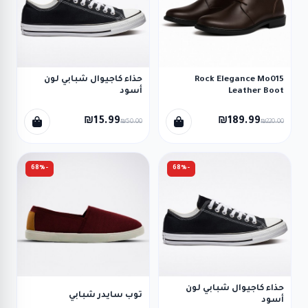
Rock Elegance Mo015
حذاء كاجيوال شبابي لون
Leather Boot
أسود
₪15.99
₪189.99
₪50.00
₪220.00
-68%
-68%
حذاء كاجيوال شبابي لون
توب سايدر شبابي
أسود