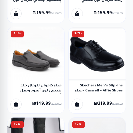
رباط للرجال لون عسلي
بتصميم ايطالي للرجال لون
غامق
أسود
₪159.99
₪159.99
₪250.00
₪250.00
-40%
-37%
Skechers Men's Slip-ins
حذاء كاجوال للرجال جلد
Caswell - Alfie Shoes -حذاء
طبيعي لون أسود ونعل
سكيتشرز سليب انس
أسود من I Can
كازويل - الفي للرجال لون
₪149.99
₪219.99
₪250.00
₪350.00
أسود
-40%
-40%