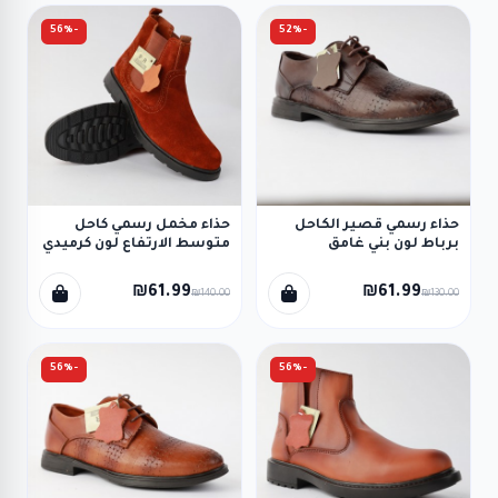
-56%
-52%
حذاء رسمي قصير الكاحل
حذاء مخمل رسمي كاحل
برباط لون بني غامق
متوسط الارتفاع لون كرميدي
₪61.99
₪61.99
₪140.00
₪130.00
-56%
-56%