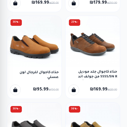
₪169.99
₪179.99
₪220.00
₪250.00
-36%
-23%
حذاء كاجوال جلد موديل
حذاء كاجوال للرجال لون
5555/5N R من جولف اند
عسلي
هورس للرجال لون بني
₪95.99
₪169.99
₪150.00
₪220.00
-36%
-36%