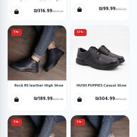
هاش بابيز إكسبرت إم تي
سليب أون للرجال لون كحلي
₪99.99
₪180.00
₪316.99
₪440.00
وأبيض
-5%
-32%
Rock RS leather High Shoe
HUSH PUPPIES Casual Shoe
₪189.99
₪304.99
₪200.00
₪450.00
-5%
-5%