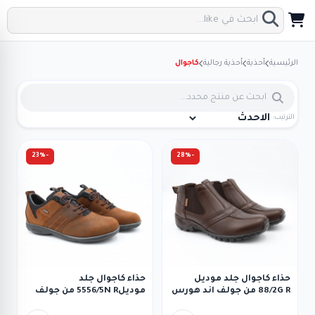
الرئيسية
أحذية
أحذية رجالية
كاجوال
الترتيب:
-23%
-28%
حذاء كاجوال جلد موديل
حذاء كاجوال جلد
88/2G R من جولف اند هورس
موديل5556/5N R من جولف
للرجال لون بني
اند هورس للرجال لون بني